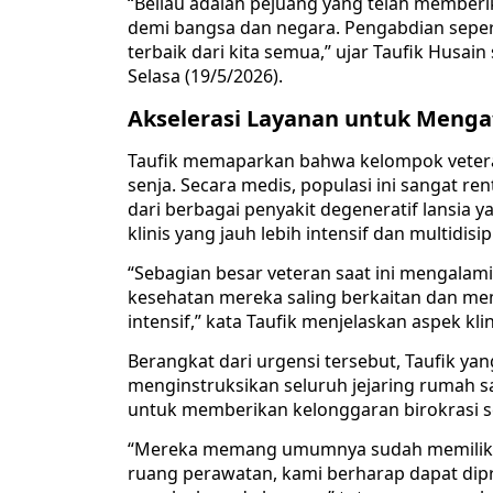
“Beliau adalah pejuang yang telah member
demi bangsa dan negara. Pengabdian sepe
terbaik dari kita semua,” ujar Taufik Husai
Selasa (19/5/2026).
Akselerasi Layanan untuk Mengat
Taufik memaparkan bahwa kelompok veteran
senja. Secara medis, populasi ini sangat r
dari berbagai penyakit degeneratif lansi
klinis yang jauh lebih intensif dan multidisipl
“Sebagian besar veteran saat ini mengalami
kesehatan mereka saling berkaitan dan m
intensif,” kata Taufik menjelaskan aspek klin
Berangkat dari urgensi tersebut, Taufik yan
menginstruksikan seluruh jejaring rumah 
untuk memberikan kelonggaran birokrasi sert
“Mereka memang umumnya sudah memiliki B
ruang perawatan, kami berharap dapat dipr