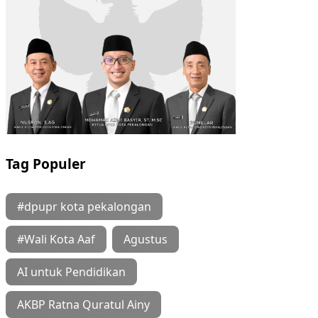
Tag Populer
#dpupr kota pekalongan
#Wali Kota Aaf
Agustus
AI untuk Pendidikan
AKBP Ratna Quratul Ainy