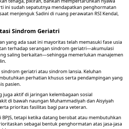
ikan tenaga, pikiran, bahkan mempertaruhkan nyawa
rti ini sudah sepatutnya mendapatkan penghormatan
n saat menjenguk Sadini di ruang perawatan RSI Kendal,
asi Sindrom Geriatri
 yang ada saat ini mayoritas telah memasuki fase usia
entan terhadap serangan sindrom geriatri—akumulasi
a yang saling berkaitan—sehingga memerlukan manajemen
in.
 sindrom geriatri atau sindrom lansia. Keluhan
embutuhkan perhatian khusus serta pendampingan yang
is pasien.
g juga aktif di jaringan kelembagaan sosial
sakit di bawah naungan Muhammadiyah dan Aisyiyah
a prioritas fasilitas bagi para veteran.
PJS, tetapi ketika datang berobat atau membutuhkan
ioritaskan sebagai bentuk penghormatan atas jasa-jasa