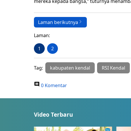
mereka kepada bangsa,” tuturnya menamb
Laman berikutnya
Laman:
1
2
Tag:
kabupaten kendal
RSI Kendal
0 Komentar
Video Terbaru