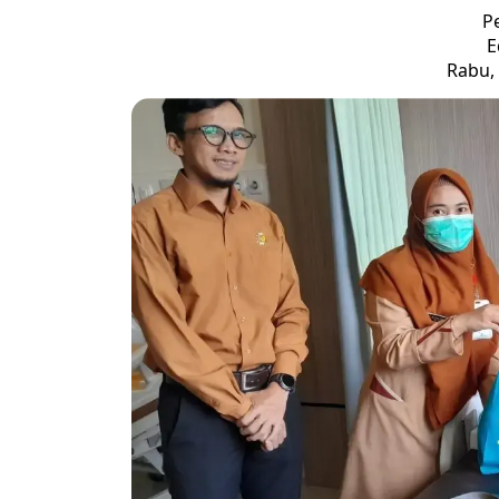
P
E
Rabu, 