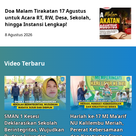
Doa Malam Tirakatan 17 Agustus
untuk Acara RT, RW, Desa, Sekolah,
hingga Instansi Lengkap!
8 Agustus 2026
Video Terbaru
SMAN 1 Kesesi
Harlah ke-17 MI Ma’arif
Deklarasikan Sekolah
NU Kalilembu Meriah,
Berintegritas, Wujudkan
Pererat Kebersamaan