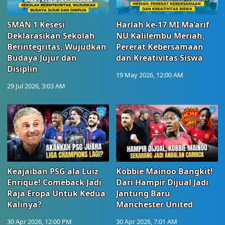
SMAN 1 Kesesi
Harlah ke-17 MI Ma’arif
Deklarasikan Sekolah
NU Kalilembu Meriah,
Berintegritas, Wujudkan
Pererat Kebersamaan
Budaya Jujur dan
dan Kreativitas Siswa
Disiplin
19 May 2026, 12:00 AM
29 Jul 2026, 3:03 AM
Keajaiban PSG ala Luiz
Kobbie Mainoo Bangkit!
Enrique! Comeback Jadi
Dari Hampir Dijual Jadi
Raja Eropa Untuk Kedua
Jantung Baru
Kalinya?
Manchester United
30 Apr 2026, 12:00 PM
30 Apr 2026, 7:01 AM