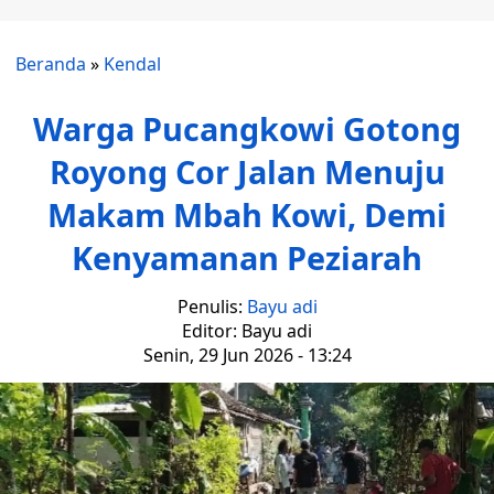
Beranda
»
Kendal
Warga Pucangkowi Gotong
Royong Cor Jalan Menuju
Makam Mbah Kowi, Demi
Kenyamanan Peziarah
Penulis:
Bayu adi
Editor: Bayu adi
Senin, 29 Jun 2026 - 13:24