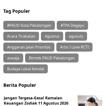
Tag Populer
#PAUD Kota Pekalongan
#TPA Degayu
Acara Tirakatan
Agustus
agusuts
Anggaran Jalan Prioritas
Artis I Love RCTI
aswaja
Bimtek PAUD Pekalongan
Budaya Lokal Kendal
Berita Populer
Jangan Tergesa-Gesa! Ramalan
Keuangan Zodiak 11 Agustus 2026