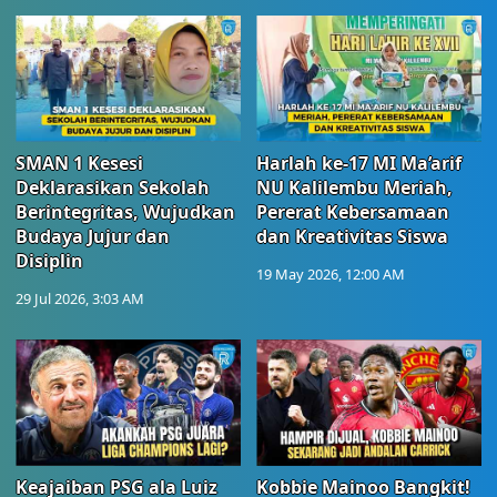
SMAN 1 Kesesi
Harlah ke-17 MI Ma’arif
Deklarasikan Sekolah
NU Kalilembu Meriah,
Berintegritas, Wujudkan
Pererat Kebersamaan
Budaya Jujur dan
dan Kreativitas Siswa
Disiplin
19 May 2026, 12:00 AM
29 Jul 2026, 3:03 AM
Keajaiban PSG ala Luiz
Kobbie Mainoo Bangkit!