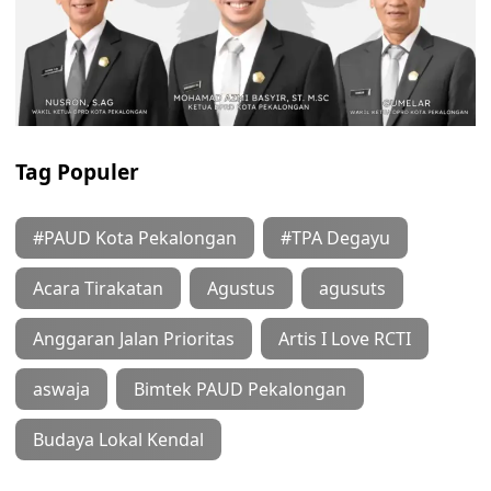
Tag Populer
#PAUD Kota Pekalongan
#TPA Degayu
Acara Tirakatan
Agustus
agusuts
Anggaran Jalan Prioritas
Artis I Love RCTI
aswaja
Bimtek PAUD Pekalongan
Budaya Lokal Kendal