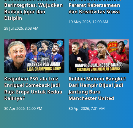
Berintegritas, Wujudkan
Pererat Kebersamaan
Budaya Jujur dan
dan Kreativitas Siswa
Disiplin
19 May 2026, 12:00 AM
29 Jul 2026, 3:03 AM
Keajaiban PSG ala Luiz
Kobbie Mainoo Bangkit!
Enrique! Comeback Jadi
Dari Hampir Dijual Jadi
Raja Eropa Untuk Kedua
Jantung Baru
Kalinya?
Manchester United
30 Apr 2026, 12:00 PM
30 Apr 2026, 7:01 AM