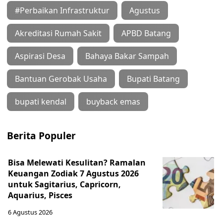
#Perbaikan Infrastruktur
Agustus
Akreditasi Rumah Sakit
APBD Batang
Aspirasi Desa
Bahaya Bakar Sampah
Bantuan Gerobak Usaha
Bupati Batang
bupati kendal
buyback emas
Berita Populer
Bisa Melewati Kesulitan? Ramalan
Keuangan Zodiak 7 Agustus 2026
untuk Sagitarius, Capricorn,
Aquarius, Pisces
6 Agustus 2026