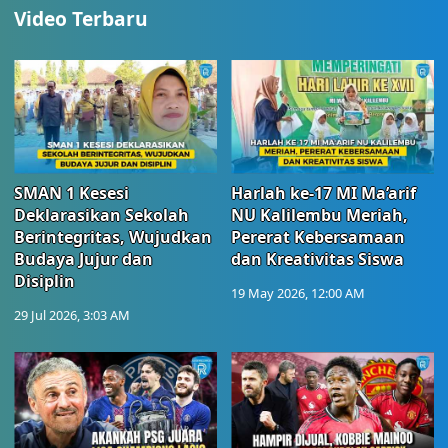
Video Terbaru
SMAN 1 Kesesi
Harlah ke-17 MI Ma’arif
Deklarasikan Sekolah
NU Kalilembu Meriah,
Berintegritas, Wujudkan
Pererat Kebersamaan
Budaya Jujur dan
dan Kreativitas Siswa
Disiplin
19 May 2026, 12:00 AM
29 Jul 2026, 3:03 AM