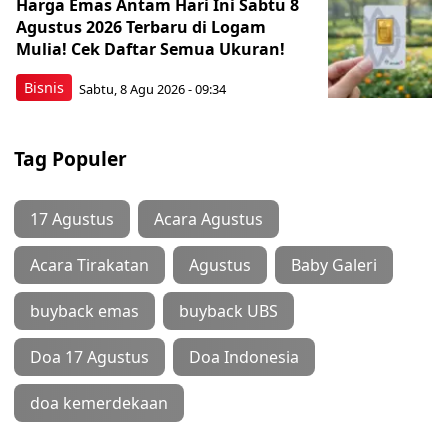
Harga Emas Antam Hari Ini Sabtu 8
Agustus 2026 Terbaru di Logam
Mulia! Cek Daftar Semua Ukuran!
Bisnis
Sabtu, 8 Agu 2026 - 09:34
Tag Populer
17 Agustus
Acara Agustus
Acara Tirakatan
Agustus
Baby Galeri
buyback emas
buyback UBS
Doa 17 Agustus
Doa Indonesia
doa kemerdekaan