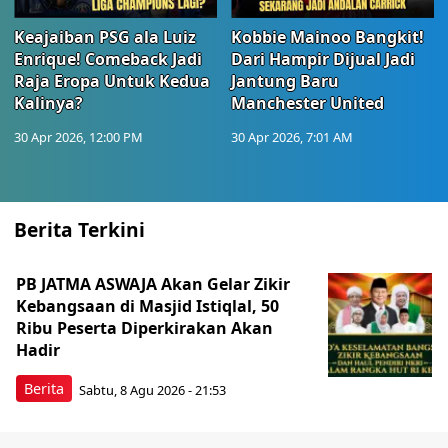
Keajaiban PSG ala Luiz
Kobbie Mainoo Bangkit!
Enrique! Comeback Jadi
Dari Hampir Dijual Jadi
Raja Eropa Untuk Kedua
Jantung Baru
Kalinya?
Manchester United
30 Apr 2026, 12:00 PM
30 Apr 2026, 7:01 AM
Berita Terkini
PB JATMA ASWAJA Akan Gelar Zikir
Kebangsaan di Masjid Istiqlal, 50
Ribu Peserta Diperkirakan Akan
Hadir
Berita
Sabtu, 8 Agu 2026 - 21:53