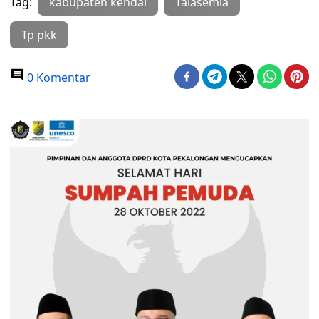
Tag:
kabupaten kendal
Talasemia
Tp pkk
0 Komentar