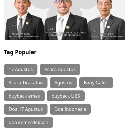
Tag Populer
17 Agustus
Acara Agustus
Acara Tirakatan
Agustus
Baby Galeri
buyback emas
buyback UBS
Doa 17 Agustus
Doa Indonesia
doa kemerdekaan