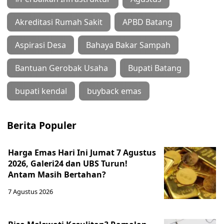
Akreditasi Rumah Sakit
APBD Batang
Aspirasi Desa
Bahaya Bakar Sampah
Bantuan Gerobak Usaha
Bupati Batang
bupati kendal
buyback emas
Berita Populer
Harga Emas Hari Ini Jumat 7 Agustus
2026, Galeri24 dan UBS Turun!
Antam Masih Bertahan?
7 Agustus 2026