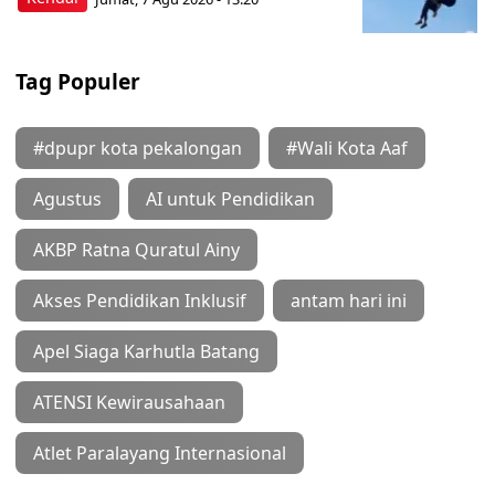
Tag Populer
#dpupr kota pekalongan
#Wali Kota Aaf
Agustus
AI untuk Pendidikan
AKBP Ratna Quratul Ainy
Akses Pendidikan Inklusif
antam hari ini
Apel Siaga Karhutla Batang
ATENSI Kewirausahaan
Atlet Paralayang Internasional