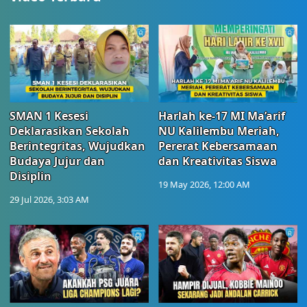
SMAN 1 Kesesi
Harlah ke-17 MI Ma’arif
Deklarasikan Sekolah
NU Kalilembu Meriah,
Berintegritas, Wujudkan
Pererat Kebersamaan
Budaya Jujur dan
dan Kreativitas Siswa
Disiplin
19 May 2026, 12:00 AM
29 Jul 2026, 3:03 AM