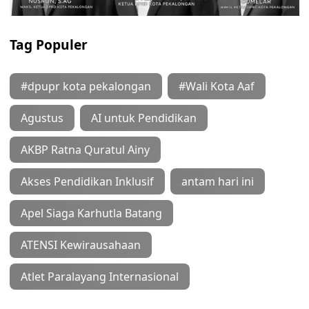
Tag Populer
#dpupr kota pekalongan
#Wali Kota Aaf
Agustus
AI untuk Pendidikan
AKBP Ratna Quratul Ainy
Akses Pendidikan Inklusif
antam hari ini
Apel Siaga Karhutla Batang
ATENSI Kewirausahaan
Atlet Paralayang Internasional