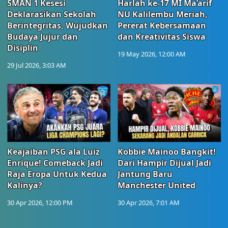
SMAN 1 Kesesi
Harlah ke-17 MI Ma’arif
Deklarasikan Sekolah
NU Kalilembu Meriah,
Berintegritas, Wujudkan
Pererat Kebersamaan
Budaya Jujur dan
dan Kreativitas Siswa
Disiplin
19 May 2026, 12:00 AM
29 Jul 2026, 3:03 AM
Keajaiban PSG ala Luiz
Kobbie Mainoo Bangkit!
Enrique! Comeback Jadi
Dari Hampir Dijual Jadi
Raja Eropa Untuk Kedua
Jantung Baru
Kalinya?
Manchester United
30 Apr 2026, 12:00 PM
30 Apr 2026, 7:01 AM