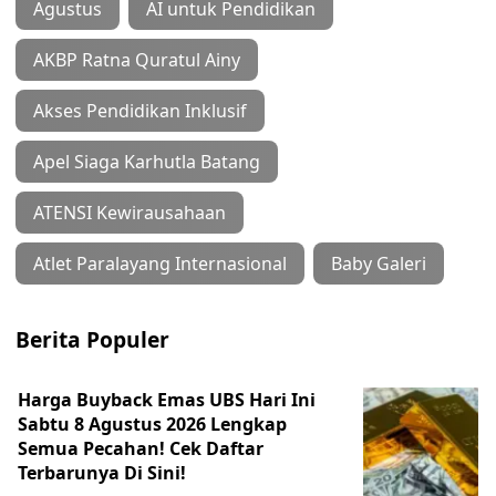
Agustus
AI untuk Pendidikan
AKBP Ratna Quratul Ainy
Akses Pendidikan Inklusif
Apel Siaga Karhutla Batang
ATENSI Kewirausahaan
Atlet Paralayang Internasional
Baby Galeri
Berita Populer
Harga Buyback Emas UBS Hari Ini
Sabtu 8 Agustus 2026 Lengkap
Semua Pecahan! Cek Daftar
Terbarunya Di Sini!