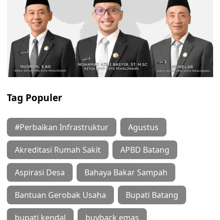
Tag Populer
#Perbaikan Infrastruktur
Agustus
Akreditasi Rumah Sakit
APBD Batang
Aspirasi Desa
Bahaya Bakar Sampah
Bantuan Gerobak Usaha
Bupati Batang
bupati kendal
buyback emas