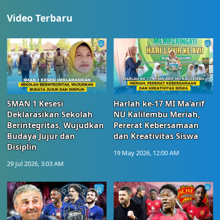
Video Terbaru
SMAN 1 Kesesi
Harlah ke-17 MI Ma’arif
Deklarasikan Sekolah
NU Kalilembu Meriah,
Berintegritas, Wujudkan
Pererat Kebersamaan
Budaya Jujur dan
dan Kreativitas Siswa
Disiplin
19 May 2026, 12:00 AM
29 Jul 2026, 3:03 AM