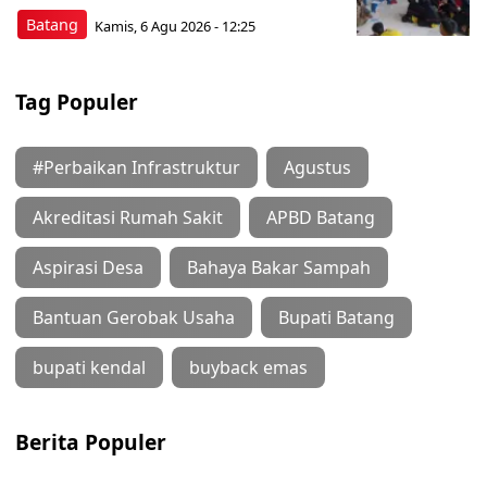
Batang
Kamis, 6 Agu 2026 - 12:25
Tag Populer
#Perbaikan Infrastruktur
Agustus
Akreditasi Rumah Sakit
APBD Batang
Aspirasi Desa
Bahaya Bakar Sampah
Bantuan Gerobak Usaha
Bupati Batang
bupati kendal
buyback emas
Berita Populer