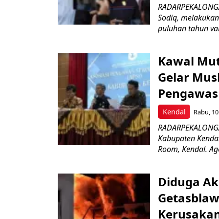
RADARPEKALONGAN
Sodiq, melakukan
puluhan tahun va
Kawal Mut
Gelar Mus
Pengawas
Kendal
Rabu, 10
RADARPEKALONGAN.
Kabupaten Kenda
Room, Kendal. Age
Diduga Ak
Getasblaw
Kerusakan