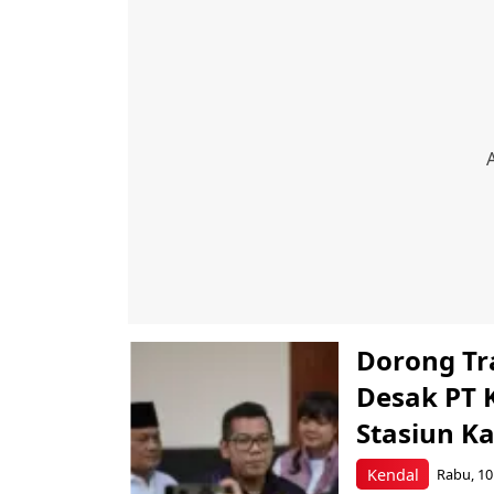
Dorong Tr
Desak PT 
Stasiun K
Kendal
Rabu, 10