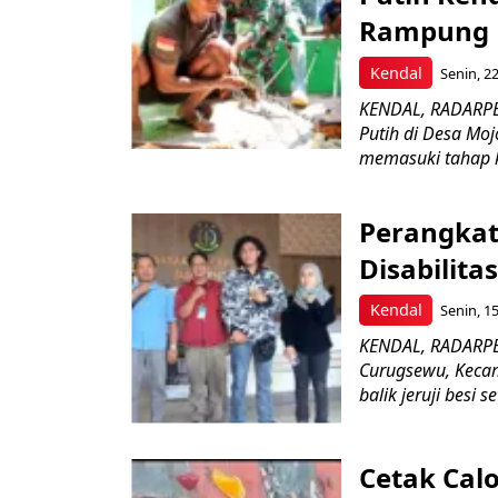
Rampung
Kendal
Senin, 22
KENDAL, RADARP
Putih di Desa Mo
memasuki tahap kr
Perangkat
Disabilita
Kendal
Senin, 15
KENDAL, RADARPE
Curugsewu, Kecam
balik jeruji besi se
Cetak Calo