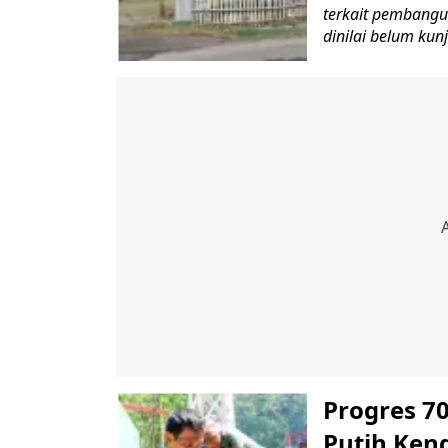
terkait pembangu
dinilai belum kunj
Progres 7
Putih Ken