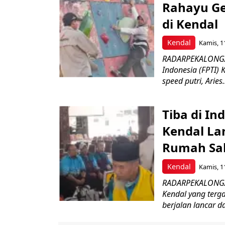
Rahayu Ge
di Kendal
Kendal
Kamis, 1
RADARPEKALONGAN
Indonesia (FPTI)
speed putri, Aries.
Tiba di In
Kendal La
Rumah Sa
Kendal
Kamis, 1
RADARPEKALONGAN
Kendal yang terg
berjalan lancar da